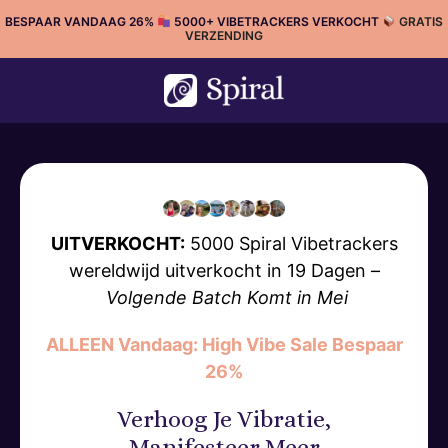
Ga
BESPAAR VANDAAG 26%
5000+ VIBETRACKERS VERKOCHT
GRATIS
VERZENDING
naar
de
inhoud
UITVERKOCHT:
5000 Spiral Vibetrackers
wereldwijd uitverkocht in 19 Dagen –
Volgende Batch Komt in Mei
ALLEEN Vandaag: High Vibe Sale Bespaar
26%
Verhoog Je Vibratie,
Manifesteer Meer