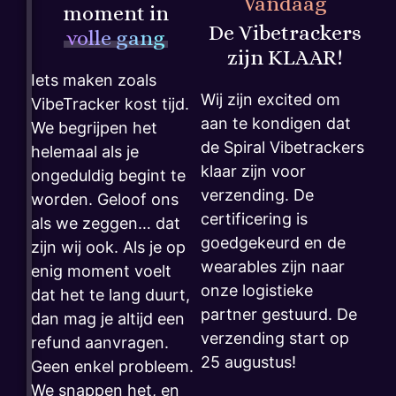
Vandaag
moment in
De Vibetrackers
volle gang
zijn KLAAR!
Iets maken zoals
Wij zijn excited om
VibeTracker kost tijd.
aan te kondigen dat
We begrijpen het
de Spiral Vibetrackers
helemaal als je
klaar zijn voor
ongeduldig begint te
verzending. De
worden. Geloof ons
certificering is
als we zeggen… dat
goedgekeurd en de
zijn wij ook. Als je op
wearables zijn naar
enig moment voelt
onze logistieke
dat het te lang duurt,
partner gestuurd. De
dan mag je altijd een
verzending start op
refund aanvragen.
25 augustus!
Geen enkel probleem.
We snappen het, en