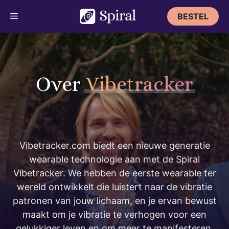
Ga
BESTEL
naar
de
inhoud
Over
Vibetracker
Vibetracker.com biedt een nieuwe generatie
wearable technologie aan met de Spiral
Vibetracker. We hebben de eerste wearable ter
wereld ontwikkelt die luistert naar de vibratie
patronen van jouw lichaam, en je ervan bewust
maakt om je vibratie te verhogen voor een
gelukkiger leven en om meer te manifesteren.