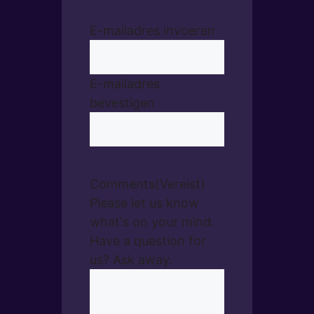
E-mailadres invoeren
E-mailadres
bevestigen
Comments
(Vereist)
Please let us know
what's on your mind.
Have a question for
us? Ask away.