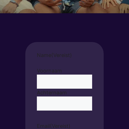
Name
(Vereist)
Voornaam
Achternaam
Email
(Vereist)