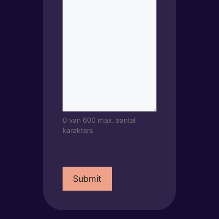
0 van 600 max. aantal
karakters
Captcha