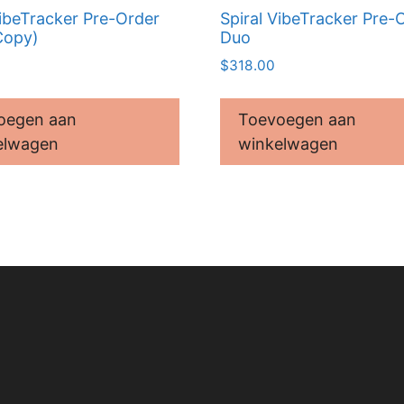
VibeTracker Pre-Order
Spiral VibeTracker Pre-
Copy)
Duo
$
318.00
oegen aan
Toevoegen aan
elwagen
winkelwagen