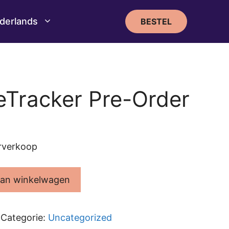
derlands
BESTEL
beTracker Pre-Order
orverkoop
an winkelwagen
Categorie:
Uncategorized