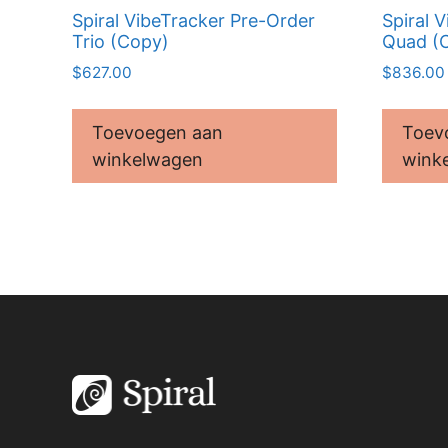
Spiral VibeTracker Pre-Order
Spiral 
Trio (Copy)
Quad (
$
627.00
$
836.00
Toevoegen aan
Toev
winkelwagen
wink