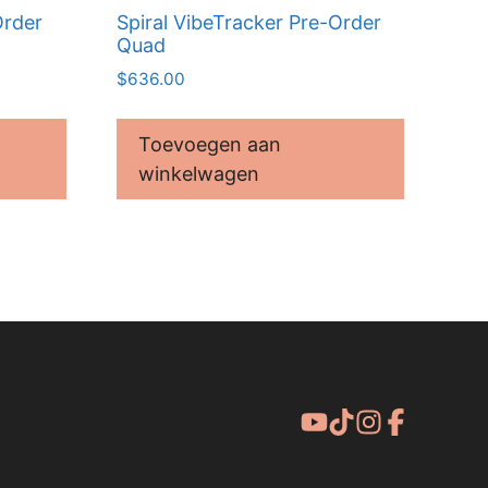
Order
Spiral VibeTracker Pre-Order
Quad
$
636.00
Toevoegen aan
winkelwagen