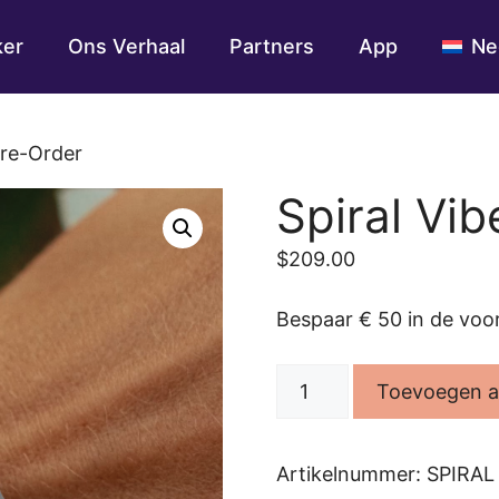
ker
Ons Verhaal
Partners
App
Ne
Pre-Order
Spiral Vi
$
209.00
Bespaar € 50 in de vo
Spiral
Toevoegen a
VibeTracker
Pre-
Order
Artikelnummer:
SPIRAL
aantal