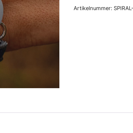
Order
Artikelnummer:
SPIRAL
(Eenmalige
Aanbieding)
aantal