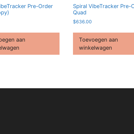
VibeTracker Pre-Order
Spiral VibeTracker Pre-
opy)
Quad
$
636.00
oegen aan
Toevoegen aan
elwagen
winkelwagen