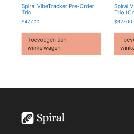
Spiral VibeTracker Pre-Order
Spiral 
Trio
Trio (C
$
477.00
$
627.00
Toevoegen aan
Toev
winkelwagen
wink