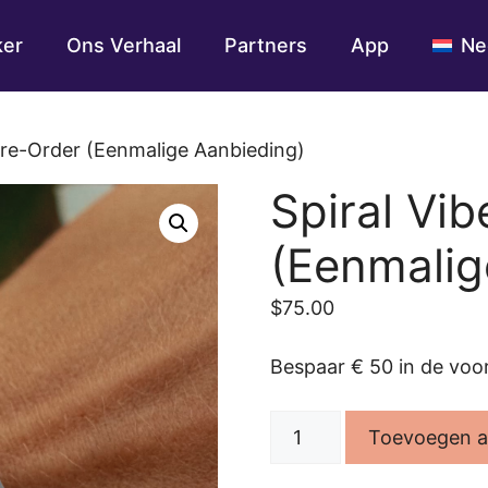
ker
Ons Verhaal
Partners
App
Ne
Pre-Order (Eenmalige Aanbieding)
Spiral Vi
(Eenmalig
$
75.00
Bespaar € 50 in de vo
Spiral
Toevoegen a
VibeTracker
Pre-