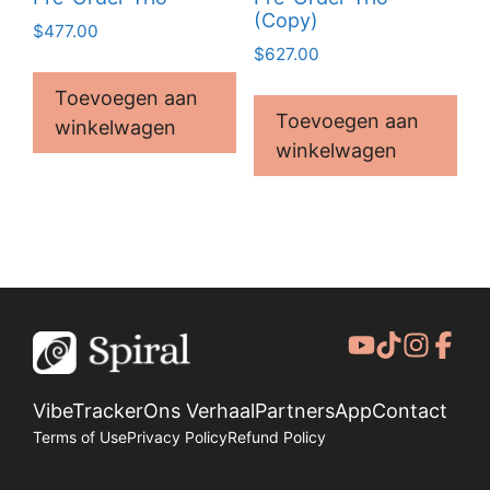
(Copy)
$
477.00
$
627.00
Toevoegen aan
Toevoegen aan
winkelwagen
winkelwagen
VibeTracker
Ons Verhaal
Partners
App
Contact
Terms of Use
Privacy Policy
Refund Policy