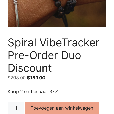
Spiral VibeTracker
Pre-Order Duo
Discount
Oorspronkelijke
Huidige
$
298.00
$
189.00
prijs
prijs
was:
is:
Koop 2 en bespaar 37%
$298.00.
$189.00.
Spiral
Toevoegen aan winkelwagen
VibeTracker