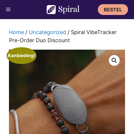
Ga
BESTEL
naar
de
inhoud
Home
/
Uncategorized
/ Spiral VibeTracker
Pre-Order Duo Discount
Aanbieding!