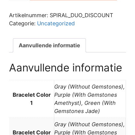
Pre-
Order
Artikelnummer:
SPIRAL_DUO_DISCOUNT
Duo
Categorie:
Uncategorized
Discount
aantal
Aanvullende informatie
Aanvullende informatie
Gray (Without Gemstones),
Bracelet Color
Purple (With Gemstones
1
Amethyst), Green (With
Gemstones Jade)
Gray (Without Gemstones),
Bracelet Color
Purple (With Gemstones