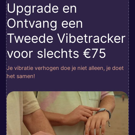
Upgrade en
Ontvang een
Tweede Vibetracker
voor slechts €75
Je vibratie verhogen doe je niet alleen, je doet
het samen!