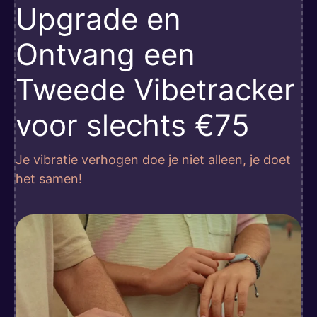
Upgrade en
Ontvang een
Tweede Vibetracker
voor slechts €75
Je vibratie verhogen doe je niet alleen, je doet
het samen!